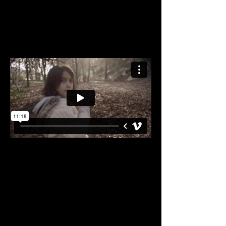
Renaissance
Eleanor McEvoy
Music video
The magic of hope